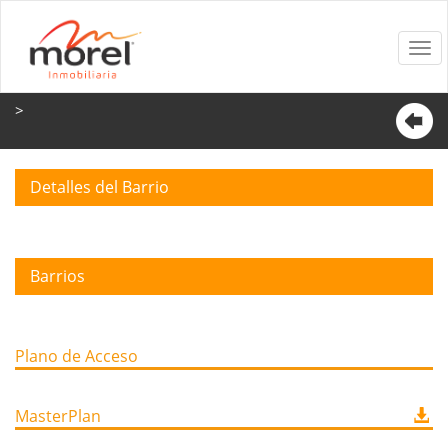
>
Detalles del Barrio
Barrios
Plano de Acceso
MasterPlan