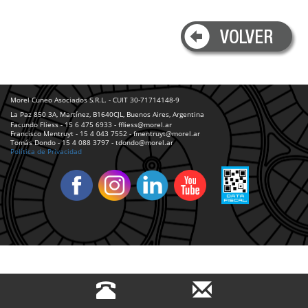
Morel Cuneo Asociados S.R.L. - CUIT 30-71714148-9
La Paz 850 3A, Martínez, B1640CJL, Buenos Aires, Argentina
Facundo Fliess - 15 6 475 6933 - ffliess@morel.ar
Francisco Mentruyt - 15 4 043 7552 - fmentruyt@morel.ar
Tomás Dondo - 15 4 088 3797 - tdondo@morel.ar
Política de Privacidad