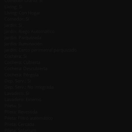
Comedor Diario: Si
Living: Si
Living: Con Hogar
Comedor: Si
Jardín: Si
Jardín: Riego Automático
Jardín: Parquizada
Jardín: Iluminación
Jardín: Cerco perimetral parquizado
Cochera: Si
Cochera: Cubierta
Cochera: Descubierta
Cochera: Pérgola
Dep. Serv.: Si
Dep. Serv.: No integrada
Lavadero: Si
Lavadero: Externo
Pileta: Si
Pileta: Revestida
Pileta: Filtro automático
Pileta: Cercada
Pileta: Solarium