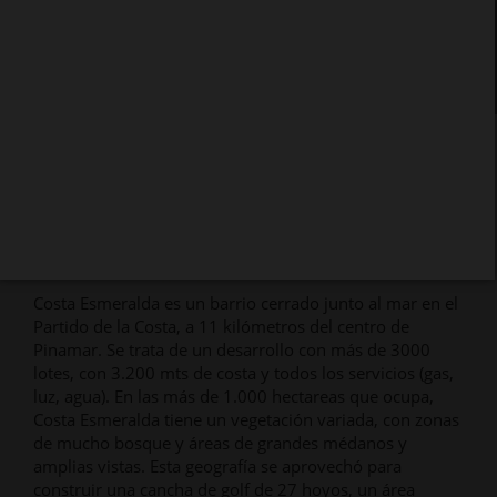
USD 198.000
Detalles del Barrio
Costa Esmeralda es un barrio cerrado junto al mar en el
Partido de la Costa, a 11 kilómetros del centro de
Pinamar. Se trata de un desarrollo con más de 3000
lotes, con 3.200 mts de costa y todos los servicios (gas,
luz, agua). En las más de 1.000 hectareas que ocupa,
Costa Esmeralda tiene un vegetación variada, con zonas
de mucho bosque y áreas de grandes médanos y
amplias vistas. Esta geografía se aprovechó para
construir una cancha de golf de 27 hoyos, un área