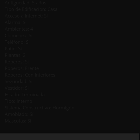
Antiguedad: 5 años
Tipo de Edificación: Casa
Acceso a Internet: Si
Alarma: Si
Ambientes: 4
Chimenea: Si
Teléfono: Si
Patio: Si
Plantas: 2
Roperos: Si
Roperos: Frente
Roperos: Con Interiores
Seguridad: Si
Vestidor: Si
Estado: Terminada
Tipo: Interno
Sistema Constructivo: Hormigón
Amoblado: Sí
Mascotas: Sí