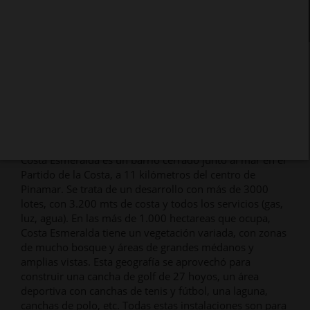
USD 550.000
Detalles del Barrio
Costa Esmeralda es un barrio cerrado junto al mar en el
Partido de la Costa, a 11 kilómetros del centro de
Pinamar. Se trata de un desarrollo con más de 3000
lotes, con 3.200 mts de costa y todos los servicios (gas,
luz, agua). En las más de 1.000 hectareas que ocupa,
Costa Esmeralda tiene un vegetación variada, con zonas
de mucho bosque y áreas de grandes médanos y
amplias vistas. Esta geografía se aprovechó para
construir una cancha de golf de 27 hoyos, un área
deportiva con canchas de tenis y fútbol, una laguna,
canchas de polo, etc. Todas estas instalaciones son para