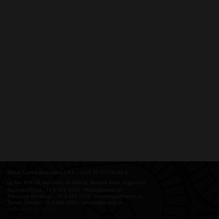
Morel Cuneo Asociados S.R.L. - CUIT 30-71714148-9
La Paz 850 3A, Martínez, B1640CJL, Buenos Aires, Argentina
Facundo Fliess - 15 6 475 6933 - ffliess@morel.ar
Francisco Mentruyt - 15 4 043 7552 - fmentruyt@morel.ar
Tomás Dondo - 15 4 088 3797 - tdondo@morel.ar
Política de Privacidad