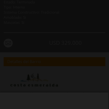
Estado: Terminada
Tipo: Interno
Sistema Constructivo: Tradicional
Amoblado: Sí
Mascotas: Sí
USD 329.000
Detalles del Barrio
Costa Esmeralda es un barrio cerrado junto al mar en el
Partido de la Costa, a 11 kilómetros del centro de
Pinamar. Se trata de un desarrollo con más de 3000