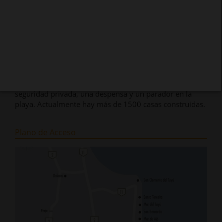
lotes, con 3.200 mts de costa y todos los servicios (gas,
luz, agua). En las más de 1.000 hectareas que ocupa,
Costa Esmeralda tiene un vegetación variada, con zonas
de mucho bosque y áreas de grandes médanos y
amplias vistas. Esta geografía se aprovechó para
construir una cancha de golf de 27 hoyos, un área
deportiva con canchas de tenis y fútbol, una laguna,
canchas de polo, etc. Todas estas instalaciones son para
uso del propietario e invitados. Además cuenta con
seguridad privada, una despensa y un parador en la
playa. Actualmente hay más de 1500 casas construidas.
Plano de Acceso