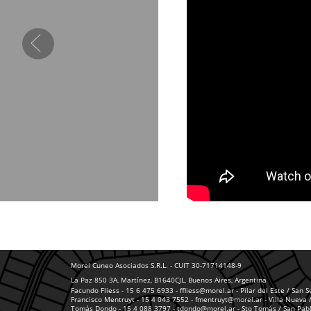
Morel Cuneo Asociados S.R.L. - CUIT 30-71714148-9
La Paz 850 3A, Martínez, B1640CJL, Buenos Aires, Argentina
Facundo Fliess - 15 6 475 6933 - ffliess@morel.ar
- Pilar del Este / San 
Francisco Mentruyt - 15 4 043 7552 - fmentruyt@morel.ar
- Villa Nueva 
Tomás Dondo - 15 4 088 3797 - tdondo@morel.ar
- Sto Tomás / San Pabl