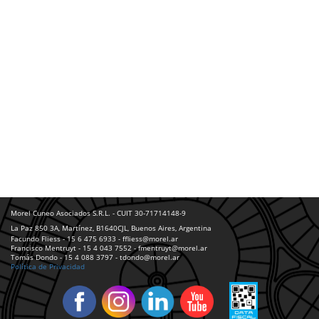
Morel Cuneo Asociados S.R.L. - CUIT 30-71714148-9
La Paz 850 3A, Martínez, B1640CJL, Buenos Aires, Argentina
Facundo Fliess - 15 6 475 6933 - ffliess@morel.ar
Francisco Mentruyt - 15 4 043 7552 - fmentruyt@morel.ar
Tomás Dondo - 15 4 088 3797 - tdondo@morel.ar
Política de Privacidad