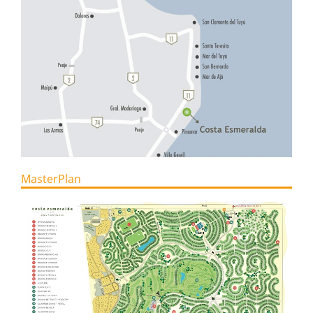
MasterPlan