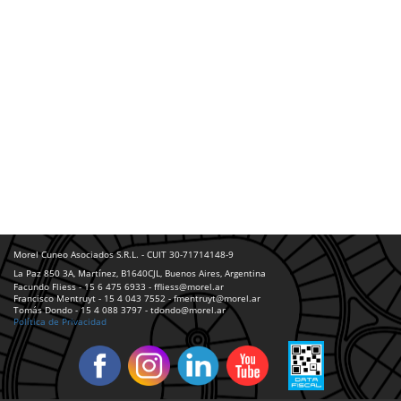
Morel Cuneo Asociados S.R.L. - CUIT 30-71714148-9
La Paz 850 3A, Martínez, B1640CJL, Buenos Aires, Argentina
Facundo Fliess - 15 6 475 6933 - ffliess@morel.ar
Francisco Mentruyt - 15 4 043 7552 - fmentruyt@morel.ar
Tomás Dondo - 15 4 088 3797 - tdondo@morel.ar
Política de Privacidad