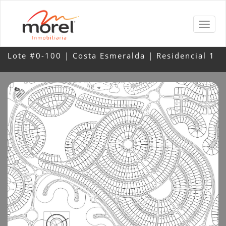
Lote #0-100 | Costa Esmeralda | Residencial 1