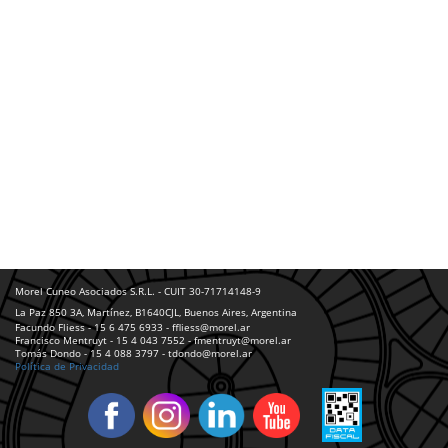
Morel Cuneo Asociados S.R.L. - CUIT 30-71714148-9
La Paz 850 3A, Martínez, B1640CJL, Buenos Aires, Argentina
Facundo Fliess - 15 6 475 6933 - ffliess@morel.ar
Francisco Mentruyt - 15 4 043 7552 - fmentruyt@morel.ar
Tomás Dondo - 15 4 088 3797 - tdondo@morel.ar
Política de Privacidad