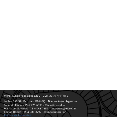
Morel Cuneo Asociados S.R.L. - CUIT 30-71714148-9
La Paz 850 3A, Martínez, B1640CJL, Buenos Aires, Argentina
Facundo Fliess - 15 6 475 6933 - ffliess@morel.ar
Francisco Mentruyt - 15 4 043 7552 - fmentruyt@morel.ar
Tomás Dondo - 15 4 088 3797 - tdondo@morel.ar
Política de Privacidad