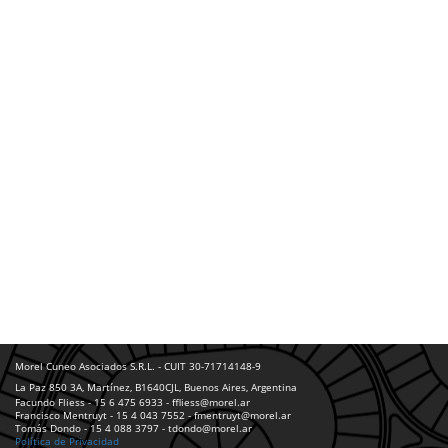
Morel Cuneo Asociados S.R.L. - CUIT 30-71714148-9
La Paz 850 3A, Martínez, B1640CJL, Buenos Aires, Argentina
Facundo Fliess - 15 6 475 6933 - ffliess@morel.ar
Francisco Mentruyt - 15 4 043 7552 - fmentruyt@morel.ar
Tomás Dondo - 15 4 088 3797 - tdondo@morel.ar
Política de Privacidad