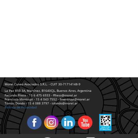
Morel Cuneo Asociados S.R.L. - CUIT 30-71714148-9
La Paz 850 3A, Martínez, B1640CJL, Buenos Aires, Argentina
Facundo Fliess - 15 6 475 6933 - ffliess@morel.ar
Francisco Mentruyt - 15 4 043 7552 - fmentruyt@morel.ar
Tomás Dondo - 15 4 088 3797 - tdondo@morel.ar
Política de Privacidad