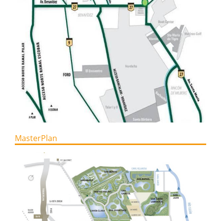
MasterPlan