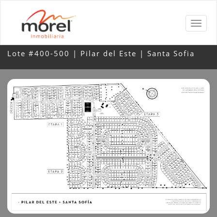
Lote #400-500 | Pilar del Este | Santa Sofia