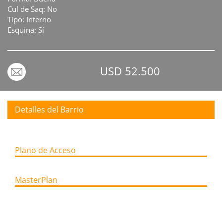
Cul de Saq: No
Tipo: Interno
Esquina: Sí
USD 52.500
Detalles del Barrio
Plano de Acceso
MasterPlan