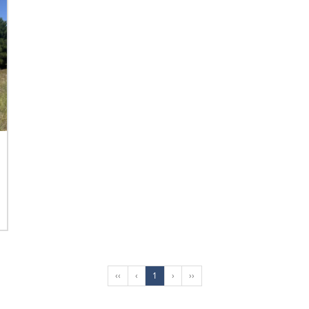
‹‹
‹
1
›
››