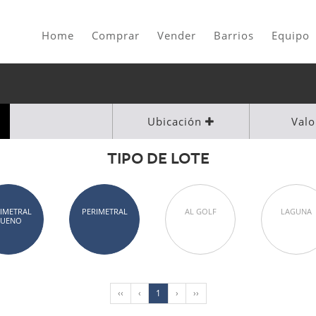
Home
Comprar
Vender
Barrios
Equipo
Ubicación
Val
TIPO DE LOTE
IMETRAL
PERIMETRAL
AL GOLF
LAGUNA
BUENO
‹‹
‹
1
›
››