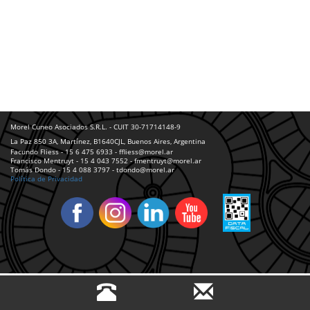
Morel Cuneo Asociados S.R.L. - CUIT 30-71714148-9
La Paz 850 3A, Martínez, B1640CJL, Buenos Aires, Argentina
Facundo Fliess - 15 6 475 6933 - ffliess@morel.ar
Francisco Mentruyt - 15 4 043 7552 - fmentruyt@morel.ar
Tomás Dondo - 15 4 088 3797 - tdondo@morel.ar
Política de Privacidad