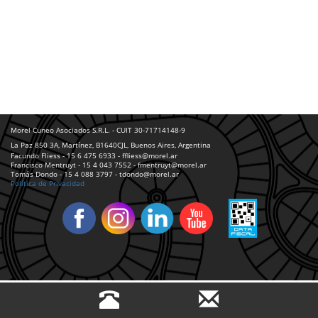
Morel Cuneo Asociados S.R.L. - CUIT 30-71714148-9
La Paz 850 3A, Martínez, B1640CJL, Buenos Aires, Argentina
Facundo Fliess - 15 6 475 6933 - ffliess@morel.ar
Francisco Mentruyt - 15 4 043 7552 - fmentruyt@morel.ar
Tomás Dondo - 15 4 088 3797 - tdondo@morel.ar
Política de Privacidad