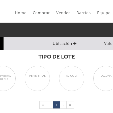
Home
Comprar
Vender
Barrios
Equipo
Ubicación
Val
TIPO DE LOTE
IMETRAL
PERIMETRAL
AL GOLF
LAGUNA
BUENO
‹‹
‹
1
›
››