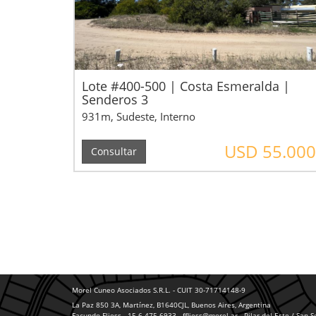
Lote #400-500 | Costa Esmeralda |
Senderos 3
931m, Sudeste, Interno
USD 55.000
Consultar
Morel Cuneo Asociados S.R.L. - CUIT 30-71714148-9
La Paz 850 3A, Martínez, B1640CJL, Buenos Aires, Argentina
Facundo Fliess - 15 6 475 6933 - ffliess@morel.ar
- Pilar del Este / San 