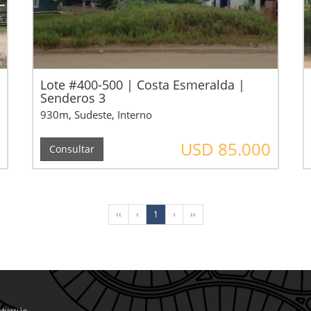
Lote #400-500 | Costa Esmeralda |
Senderos 3
930m, Sudeste, Interno
USD 85.000
Consultar
‹‹
‹
1
›
››
Sebastián