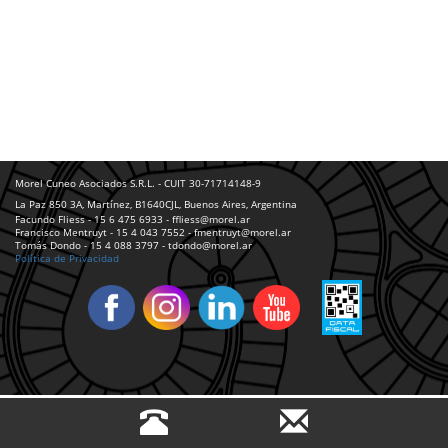
Morel Cuneo Asociados S.R.L. - CUIT 30-71714148-9
La Paz 850 3A, Martínez, B1640CJL, Buenos Aires, Argentina
Facundo Fliess - 15 6 475 6933 - ffliess@morel.ar
Francisco Mentruyt - 15 4 043 7552 - fmentruyt@morel.ar
Tomás Dondo - 15 4 088 3797 - tdondo@morel.ar
Política de Privacidad