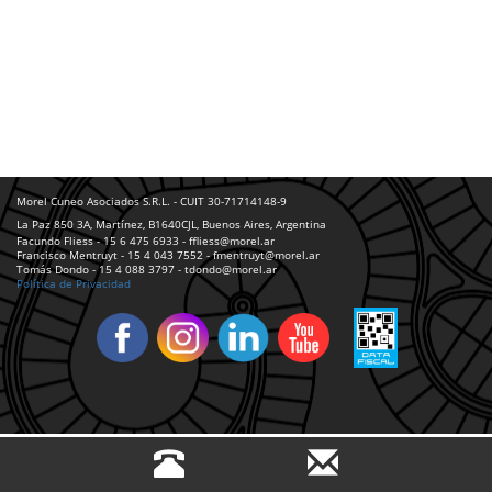
Morel Cuneo Asociados S.R.L. - CUIT 30-71714148-9
La Paz 850 3A, Martínez, B1640CJL, Buenos Aires, Argentina
Facundo Fliess - 15 6 475 6933 - ffliess@morel.ar
Francisco Mentruyt - 15 4 043 7552 - fmentruyt@morel.ar
Tomás Dondo - 15 4 088 3797 - tdondo@morel.ar
Política de Privacidad