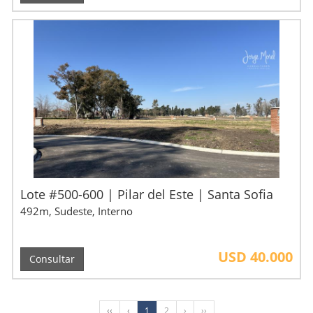
Lote #500-600 | Pilar del Este | Santa Sofia
492m, Sudeste, Interno
USD 40.000
Consultar
‹‹
‹
1
2
›
››