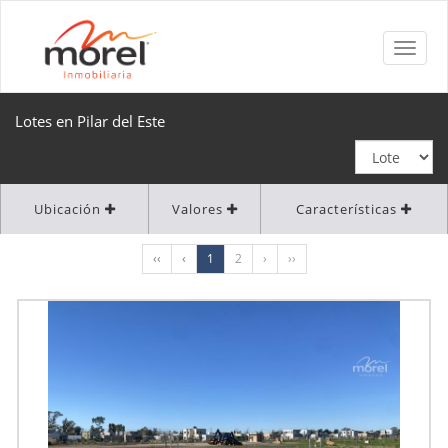
Lotes en Pilar del Este
Ubicación
Valores
Características
‹‹
‹
1
2
›
››