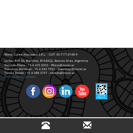
Morel Cuneo Asociados S.R.L. - CUIT 30-71714148-9
La Paz 850 3A, Martínez, B1640CJL, Buenos Aires, Argentina
Facundo Fliess - 15 6 475 6933 - ffliess@morel.ar
Francisco Mentruyt - 15 4 043 7552 - fmentruyt@morel.ar
Tomás Dondo - 15 4 088 3797 - tdondo@morel.ar
Política de Privacidad