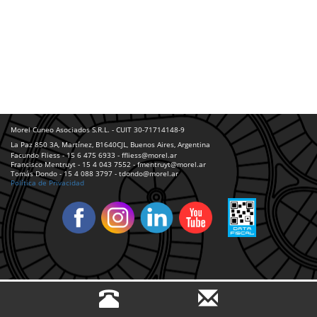
Morel Cuneo Asociados S.R.L. - CUIT 30-71714148-9
La Paz 850 3A, Martínez, B1640CJL, Buenos Aires, Argentina
Facundo Fliess - 15 6 475 6933 - ffliess@morel.ar
Francisco Mentruyt - 15 4 043 7552 - fmentruyt@morel.ar
Tomás Dondo - 15 4 088 3797 - tdondo@morel.ar
Política de Privacidad