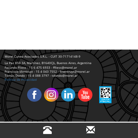
Morel Cuneo Asociados S.R.L. - CUIT 30-71714148-9
La Paz 850 3A, Martínez, B1640CJL, Buenos Aires, Argentina
Facundo Fliess - 15 6 475 6933 - ffliess@morel.ar
Francisco Mentruyt - 15 4 043 7552 - fmentruyt@morel.ar
Tomás Dondo - 15 4 088 3797 - tdondo@morel.ar
Política de Privacidad