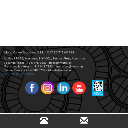
Morel Cuneo Asociados S.R.L. - CUIT 30-71714148-9
La Paz 850 3A, Martínez, B1640CJL, Buenos Aires, Argentina
Facundo Fliess - 15 6 475 6933 - ffliess@morel.ar
Francisco Mentruyt - 15 4 043 7552 - fmentruyt@morel.ar
Tomás Dondo - 15 4 088 3797 - tdondo@morel.ar
Política de Privacidad