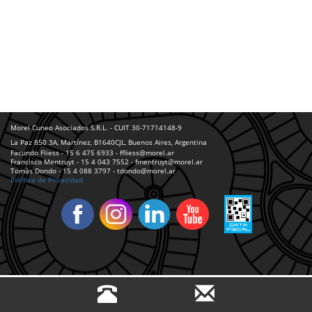
Morel Cuneo Asociados S.R.L. - CUIT 30-71714148-9
La Paz 850 3A, Martínez, B1640CJL, Buenos Aires, Argentina
Facundo Fliess - 15 6 475 6933 - ffliess@morel.ar
Francisco Mentruyt - 15 4 043 7552 - fmentruyt@morel.ar
Tomás Dondo - 15 4 088 3797 - tdondo@morel.ar
Política de Privacidad