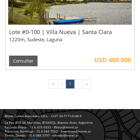
Lote #0-100 | Villa Nueva | Santa Clara
1220m, Sudeste, Laguna
USD 488.000
Consultar
‹‹
‹
1
›
››
Morel Cuneo Asociados S.R.L. - CUIT 30-71714148-9
La Paz 850 3A, Martínez, B1640CJL, Buenos Aires, Argentina
Facundo Fliess - 15 6 475 6933 - ffliess@morel.ar
Francisco Mentruyt - 15 4 043 7552 - fmentruyt@morel.ar
Tomás Dondo - 15 4 088 3797 - tdondo@morel.ar
Política de Privacidad